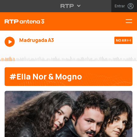
Entrar
Madrugada A3
NO AR
#Ella Nor & Mogno