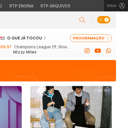
G
RTP ENSINA
RTP ARQUIVOS
Entrar
O QUE JÁ TOCOU
PROGRAMAÇÃO
09:57
Champions League (ft. Slow J
Mizzy Miles
e GSon)