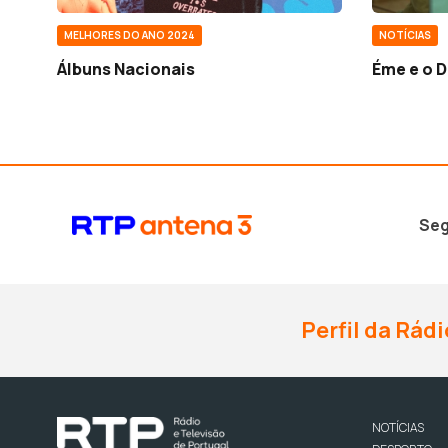
MELHORES DO ANO 2024
NOTÍCIAS
Álbuns Nacionais
Éme e o D
Seg
Perfil da Rádi
NOTÍCIAS