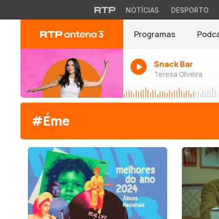
NOTÍCIAS
DESPORTO
Programas
Podc
Snack Bar
Teresa Oliveira
#Éme