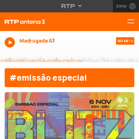
Entrar
Madrugada A3
NO AR
#emissão especial