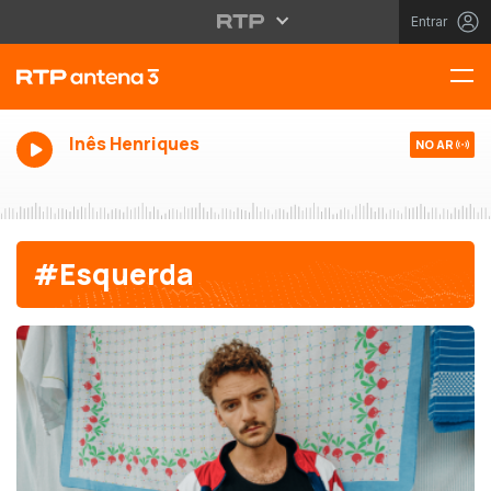
Entrar
Inês Henriques
NO AR
#Esquerda