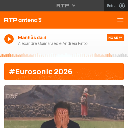
Entrar
Manhãs da 3
NO AR
Alexandre Guimarães e Andreia Pinto
#Eurosonic 2026