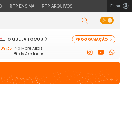
G
RTP ENSINA
RTP ARQUIVOS
Entrar
O QUE JÁ TOCOU
PROGRAMAÇÃO
09:35
No More Alibis
Birds Are Indie