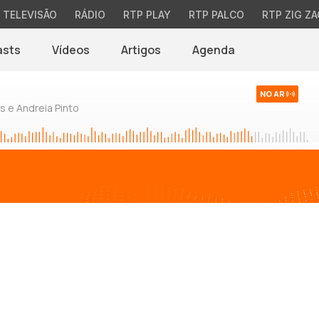
TELEVISÃO
RÁDIO
RTP PLAY
RTP PALCO
RTP ZIG ZA
asts
Vídeos
Artigos
Agenda
NO AR
 e Andreia Pinto