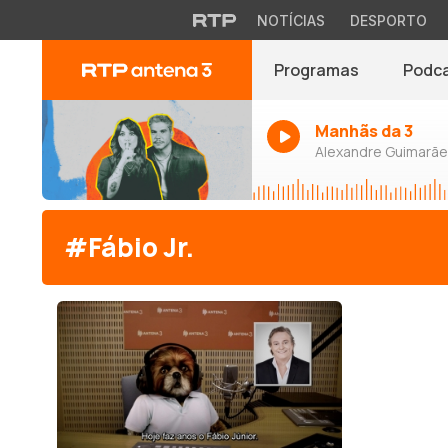
NOTÍCIAS
DESPORTO
Programas
Podc
Manhãs da 3
Alexandre Guimarães
#Fábio Jr.