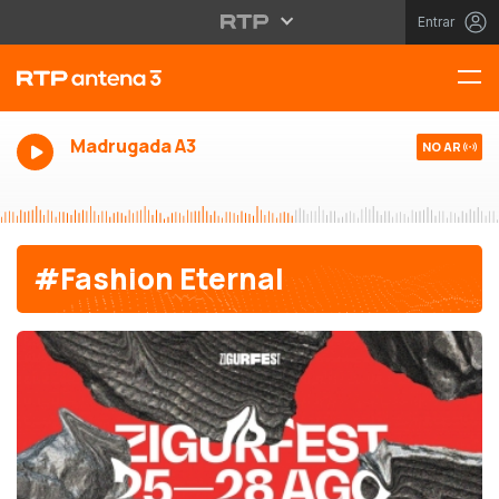
Entrar
Madrugada A3
NO AR
#Fashion Eternal