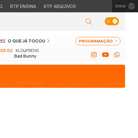
G
RTP ENSINA
RTP ARQUIVOS
Entrar
O QUE JÁ TOCOU
PROGRAMAÇÃO
03:02
KLOuFRENS
Bad Bunny