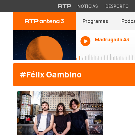
NOTÍCIAS
DESPORTO
Programas
Podc
Madrugada A3
#Félix Gambino