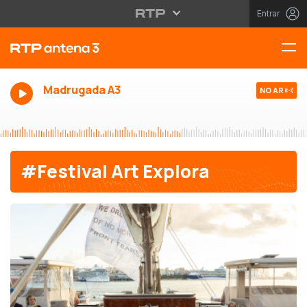
Entrar
Madrugada A3
NO AR
#Festival Art Explora