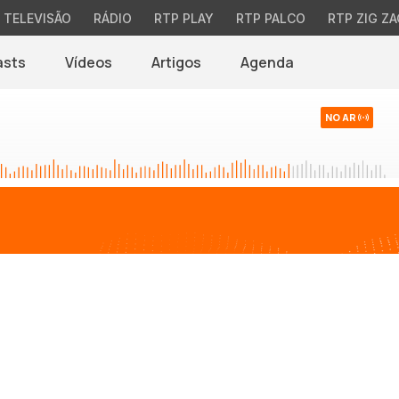
TELEVISÃO
RÁDIO
RTP PLAY
RTP PALCO
RTP ZIG ZA
asts
Vídeos
Artigos
Agenda
NO AR