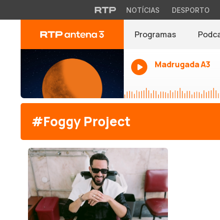
NOTÍCIAS
DESPORTO
Programas
Podc
Madrugada A3
#Foggy Project