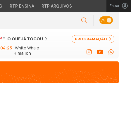
G
RTP ENSINA
RTP ARQUIVOS
Entrar
O QUE JÁ TOCOU
PROGRAMAÇÃO
04:23
White Whale
Himalion