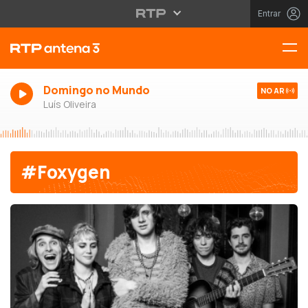
Entrar
Domingo no Mundo
NO AR
Luís Oliveira
#Foxygen