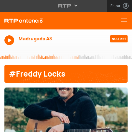
Entrar
Madrugada A3
NO AR
#Freddy Locks