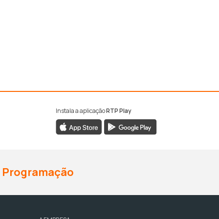
Instala a aplicação
RTP Play
Programação