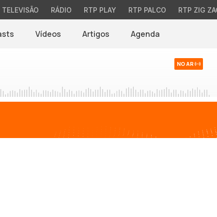
TELEVISÃO
RÁDIO
RTP PLAY
RTP PALCO
RTP ZIG ZA
asts
Vídeos
Artigos
Agenda
NO AR