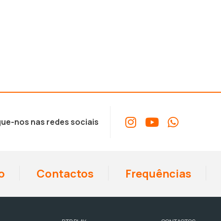
ue-nos nas redes sociais
o
Contactos
Frequências