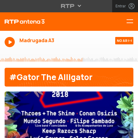
Entrar
Madrugada A3
NO AR
#Gator The Alligator