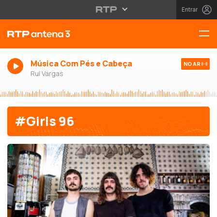
Entrar
Música Com Pés e Cabeça
NO AR
Rui Vargas
#Girls 96