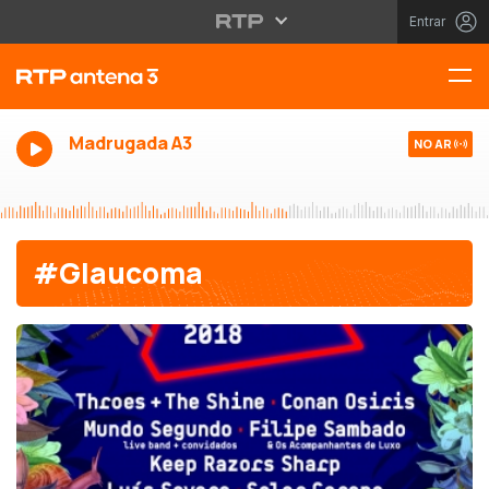
Entrar
Madrugada A3
NO AR
#Glaucoma