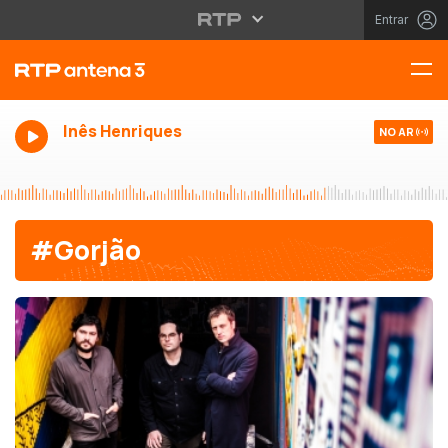
Entrar
Inês Henriques
NO AR
#Gorjão