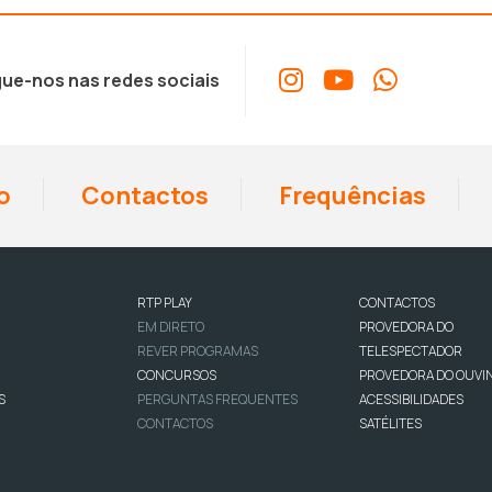
ue-nos nas redes sociais
o
Contactos
Frequências
RTP PLAY
CONTACTOS
EM DIRETO
PROVEDORA DO
REVER PROGRAMAS
TELESPECTADOR
CONCURSOS
PROVEDORA DO OUVI
S
PERGUNTAS FREQUENTES
ACESSIBILIDADES
CONTACTOS
SATÉLITES