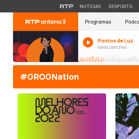
NOTÍCIAS
DESPORTO
Programas
Podc
Pontos de Luz
Isilda Sanches
#GROGNation