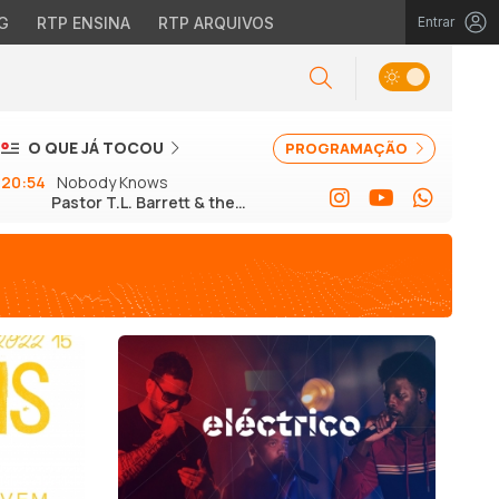
G
RTP ENSINA
RTP ARQUIVOS
Entrar
O QUE JÁ TOCOU
PROGRAMAÇÃO
20:54
Nobody Knows
Pastor T.L. Barrett & the
Youth for Christ Choir