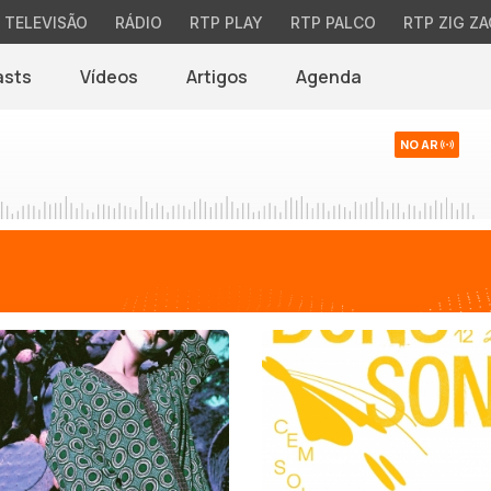
TELEVISÃO
RÁDIO
RTP PLAY
RTP PALCO
RTP ZIG ZA
asts
Vídeos
Artigos
Agenda
NO AR