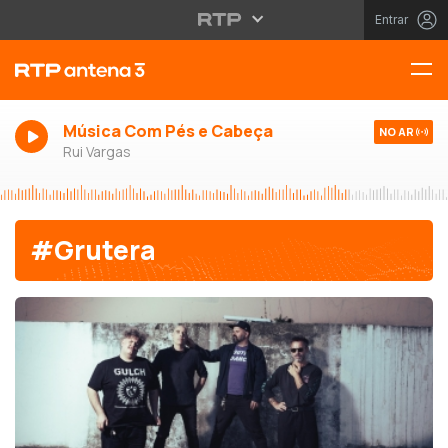
Entrar
Música Com Pés e Cabeça
NO AR
Rui Vargas
#Grutera