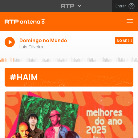
Entrar
Domingo no Mundo
NO AR
Luís Oliveira
#HAIM