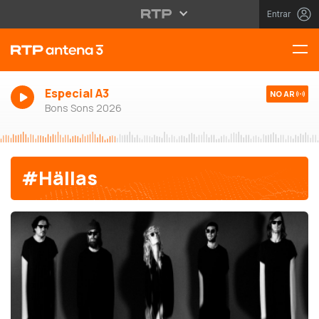
Entrar
Especial A3
NO AR
Bons Sons 2026
#Hällas