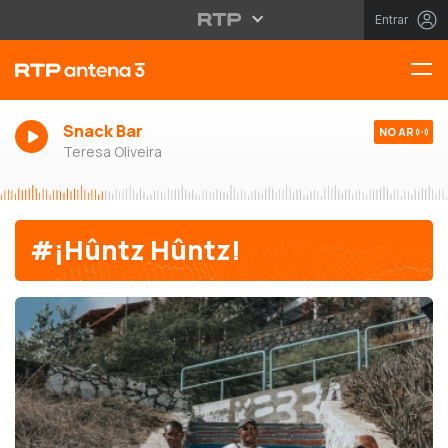
Entrar
Snack Bar
NO AR
Teresa Oliveira
#¡Hûntz Hûntz!