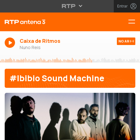
Entrar
Caixa de Ritmos
NO AR
Nuno Reis
#Ibibio Sound Machine