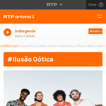
Entrar
Indiegente
NO AR
Nuno Calado
#Ilusão Gótica