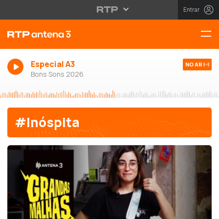
Entrar
Especial A3
NO AR
Bons Sons 2026
#Inóspita