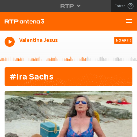
Entrar
Valentina Jesus
NO AR
#Ira Sachs