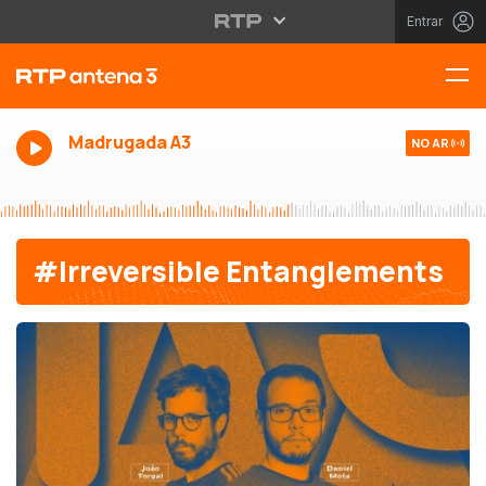
Entrar
Madrugada A3
NO AR
#Irreversible Entanglements