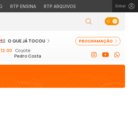
G
RTP ENSINA
RTP ARQUIVOS
Entrar
O QUE JÁ TOCOU
PROGRAMAÇÃO
12:00
Coyote
Pedro Costa