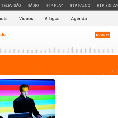
TELEVISÃO
RÁDIO
RTP PLAY
RTP PALCO
RTP ZIG ZA
asts
Vídeos
Artigos
Agenda
ndo
NO AR