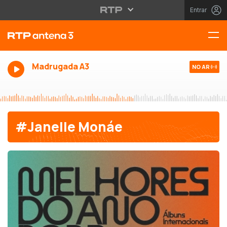
Entrar
Madrugada A3
NO AR
#Janelle Monáe