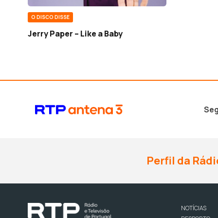
O DISCO DISSE
Jerry Paper – Like a Baby
Seg
Perfil da Rádi
NOTÍCIAS