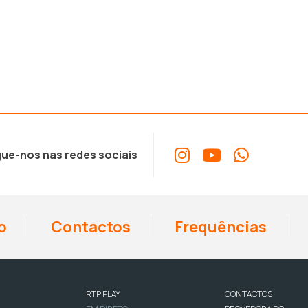
ue-nos nas redes sociais
o
Contactos
Frequências
RTP PLAY
CONTACTOS