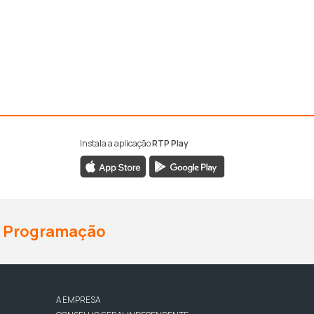
Instala a aplicação
RTP Play
Programação
A EMPRESA