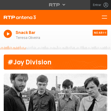
Entrar
Snack Bar
NO AR
Teresa Oliveira
#Joy Division