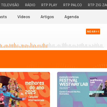
TELEVISÃO
RÁDIO
RTP PLAY
RTP PALCO
RTP ZIG ZA
asts
Vídeos
Artigos
Agenda
NO AR