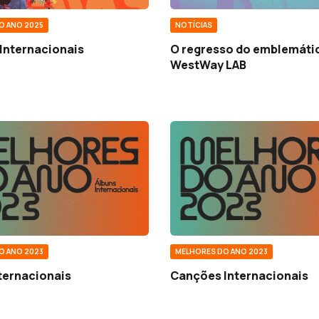
O ANO 2025
NOTÍCIAS
Internacionais
O regresso do emblemáti
WestWay LAB
O ANO 2023
MELHORES DO ANO 2023
ternacionais
Canções Internacionais