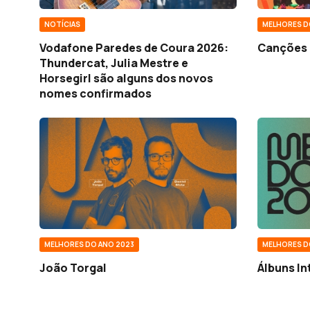
NOTÍCIAS
MELHORES D
Vodafone Paredes de Coura 2026:
Canções 
Thundercat, Julia Mestre e
Horsegirl são alguns dos novos
nomes confirmados
MELHORES DO ANO 2023
MELHORES D
João Torgal
Álbuns In