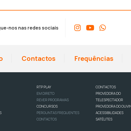
ue-nos nas redes sociais
o
Contactos
Frequências
RTP PLAY
CONTACTOS
EM DIRETO
PROVEDORA DO
REVER PROGRAMAS
TELESPECTADOR
CONCURSOS
PROVEDORA DO OUVI
S
PERGUNTAS FREQUENTES
ACESSIBILIDADES
CONTACTOS
SATÉLITES