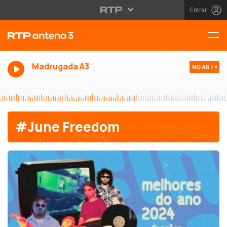
Entrar
Madrugada A3
NO AR
#June Freedom