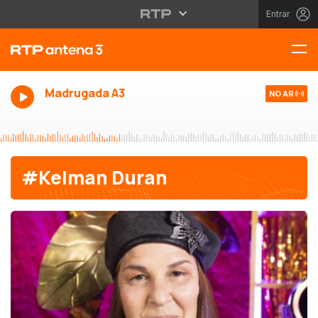
Entrar
Madrugada A3
NO AR
#Kelman Duran