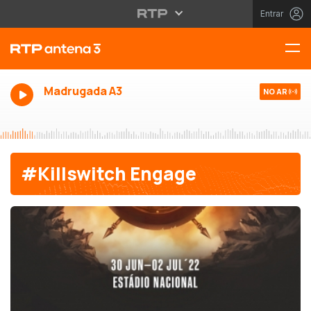
Entrar
Madrugada A3
NO AR
#Killswitch Engage