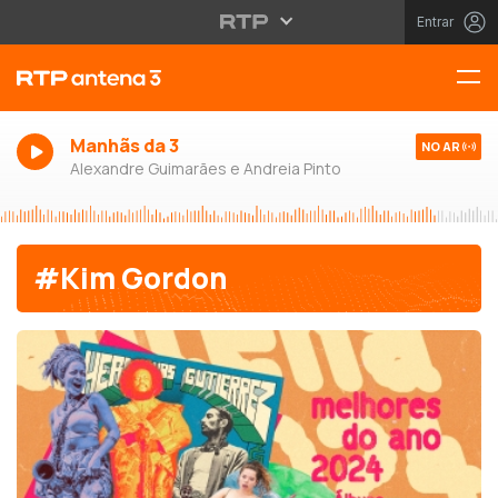
Entrar
Manhãs da 3
NO AR
Alexandre Guimarães e Andreia Pinto
#Kim Gordon