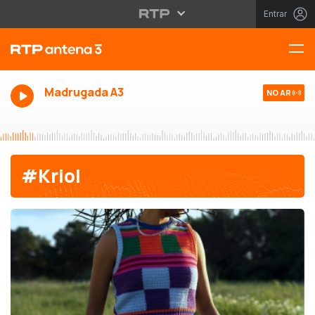
Entrar
Madrugada A3
NO AR
#Kriol