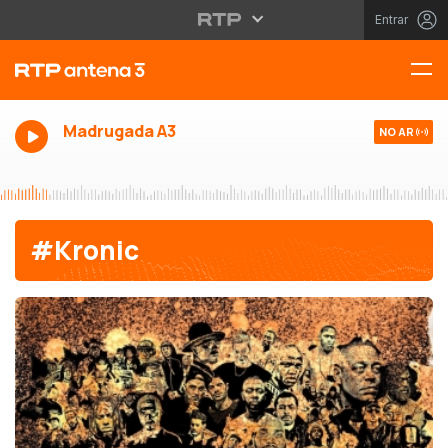
Entrar
Madrugada A3
NO AR
#Kronic