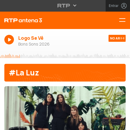
Entrar
Logo Se Vê
NO AR
Bons Sons 2026
#La Luz