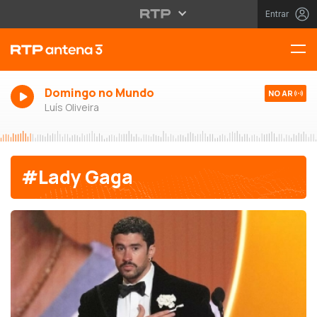
Entrar
Domingo no Mundo
NO AR
Luís Oliveira
#Lady Gaga