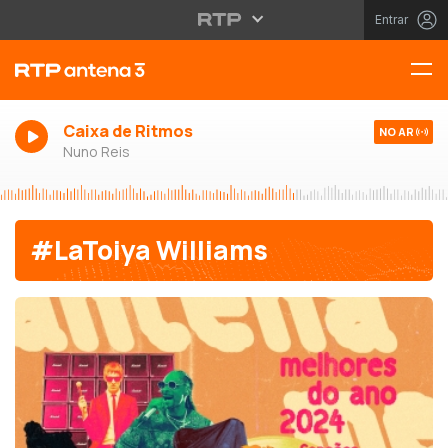
Entrar
Caixa de Ritmos
NO AR
Nuno Reis
#LaToiya Williams