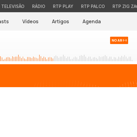
TELEVISÃO
RÁDIO
RTP PLAY
RTP PALCO
RTP ZIG ZA
asts
Vídeos
Artigos
Agenda
NO AR