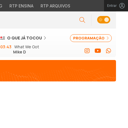
G
RTP ENSINA
RTP ARQUIVOS
Entrar
O QUE JÁ TOCOU
PROGRAMAÇÃO
03:43
What We Got
Mike D