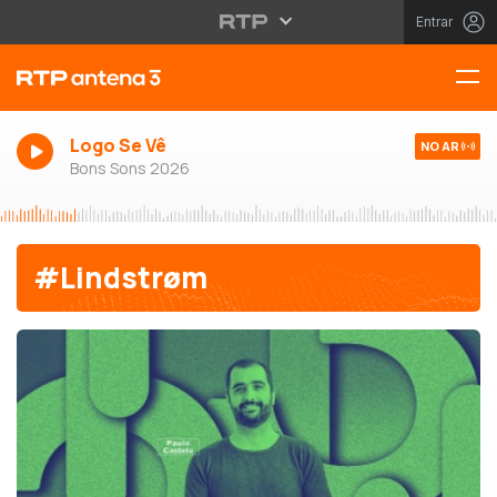
Entrar
Logo Se Vê
NO AR
Bons Sons 2026
#Lindstrøm