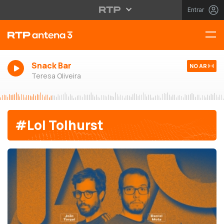
Entrar
Snack Bar
NO AR
Teresa Oliveira
#Lol Tolhurst