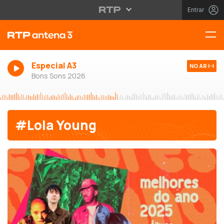
Entrar
Especial A3
NO AR
Bons Sons 2026
#Lola Young