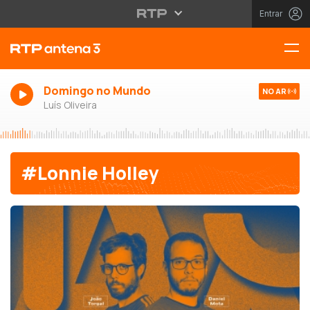
Entrar
Domingo no Mundo
NO AR
Luís Oliveira
#Lonnie Holley