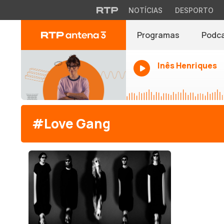
NOTÍCIAS
DESPORTO
Programas
Podc
Inês Henriques
#Love Gang