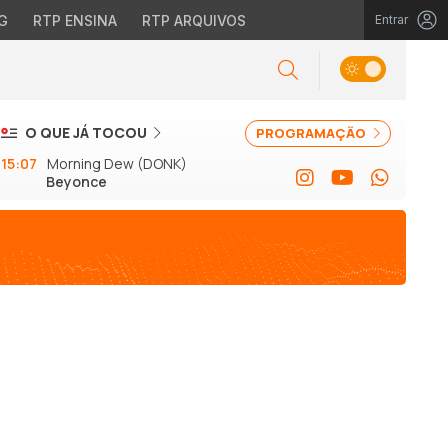
G
RTP ENSINA
RTP ARQUIVOS
Entrar
O QUE JÁ TOCOU
PROGRAMAÇÃO
15:07
Morning Dew (DONK)
Beyonce