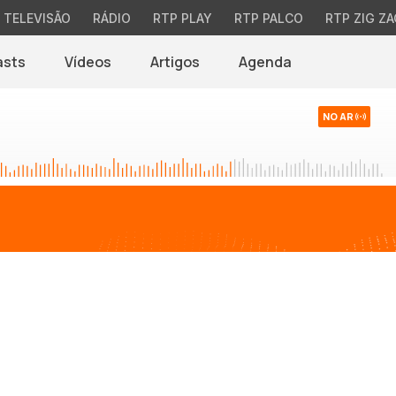
TELEVISÃO
RÁDIO
RTP PLAY
RTP PALCO
RTP ZIG ZA
asts
Vídeos
Artigos
Agenda
NO AR