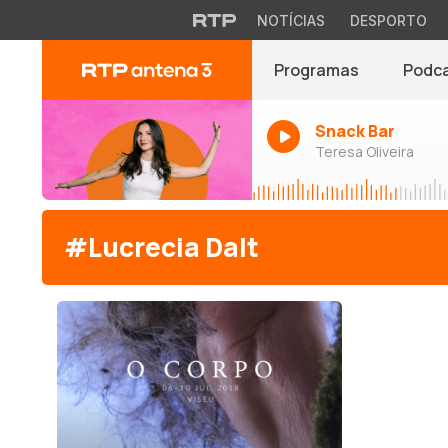
NOTÍCIAS
DESPORTO
Programas
Podc
Snack Bar
Teresa Oliveira
#Lucrecia Dalt