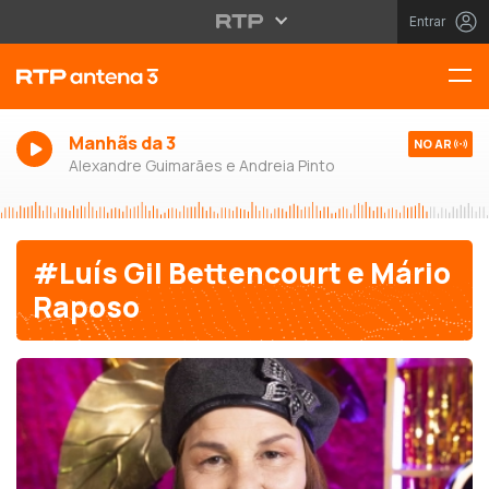
Entrar
Manhãs da 3
NO AR
Alexandre Guimarães e Andreia Pinto
#Luís Gil Bettencourt e Mário
Raposo